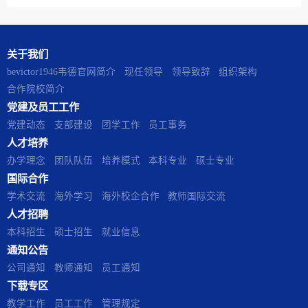
关于我们
​bevictor1946韦德官网简介
现任领导
领导致辞
组织架构
合作院校简介
党建及员工工作
党建动态
支部建设
团学工作
员工事务
人才培养
办学理念
团队队伍
培养模式
本科专业
硕士专业
国际合作
学术交流
海外学习
海外校企合作
教师国际交流
人才招聘
本科招生
硕士招生
就业信息
通知公告
公司通知
教师通知
员工通知
下载专区
教学工作
员工工作
管理规定