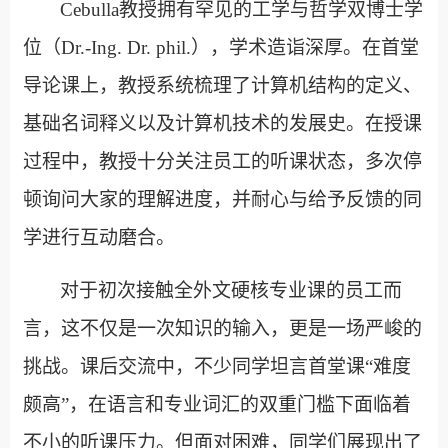
Cebulla
教授拥有罕见的工学与哲学双博士学
位（
Dr.-Ing. Dr. phil.
），学术造诣深厚。在首堂
导论课上，教授系统梳理了计算机结构的定义、
基础名词释义以及计算机技术的发展史。在授课
过程中，教授十分关注员工的听课状态，多次停
顿询问大家的理解进度，并耐心与给予反馈的同
学进行互动磨合。
对于初次接触全外文硬核专业课的员工而
言，这不仅是一次知识的输入，更是一场严峻的
挑战。课后交流中，不少同学坦言首堂课
“
难度
颇高
”
，在语言和专业词汇的双重门槛下面临着
不小的听课压力。但面对困难，同学们展现出了